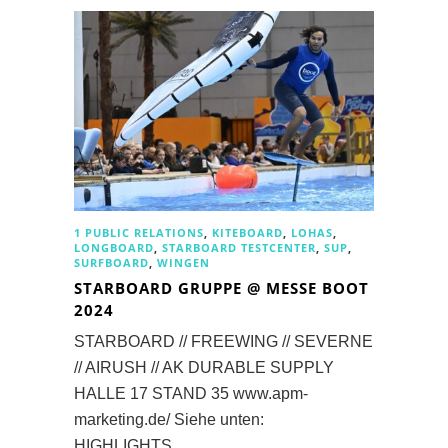
1 PUBLIC RELATIONS
,
KITEBOARD
,
LOHAS
,
LONGBOARD
,
STARBOARD TESTCENTER
,
SUP
,
SURFBOARD
,
WINGEN
STARBOARD GRUPPE @ MESSE BOOT
2024
STARBOARD // FREEWING // SEVERNE
// AIRUSH // AK DURABLE SUPPLY
HALLE 17 STAND 35 www.apm-
marketing.de/ Siehe unten:
HIGHLIGHTS…