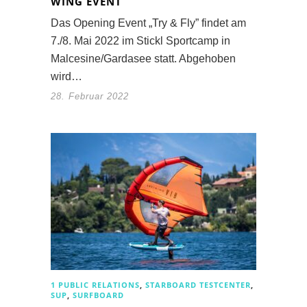
WING EVENT
Das Opening Event „Try & Fly” findet am
7./8. Mai 2022 im Stickl Sportcamp in
Malcesine/Gardasee statt. Abgehoben
wird…
28. Februar 2022
1 PUBLIC RELATIONS
,
STARBOARD TESTCENTER
,
SUP
,
SURFBOARD