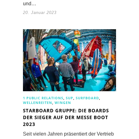
und…
20. Januar 2023
1 PUBLIC RELATIONS
,
SUP
,
SURFBOARD
,
WELLENREITEN
,
WINGEN
STARBOARD GRUPPE: DIE BOARDS
DER SIEGER AUF DER MESSE BOOT
2023
Seit vielen Jahren präsentiert der Vertrieb