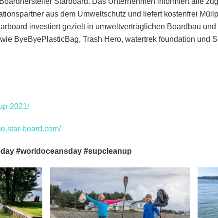
 Boardhersteller Starboard. Das Unternehmen informiert alle z
tionspartner aus dem Umweltschutz und liefert kostenfrei Müllp
arboard investiert gezielt in umweltverträglichen Boardbau und i
 wie ByeByePlasticBag, Trash Hero, watertrek foundation und 
up-2021/
ue.star-board.com/
pday #worldoceansday #supcleanup