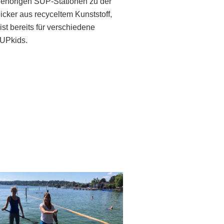
ugehörigen SUP-Stationen zu der
icker aus recyceltem Kunststoff,
st bereits für verschiedene
SUPkids.