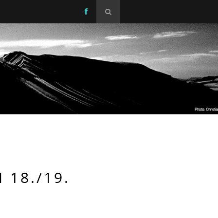
8./19. S