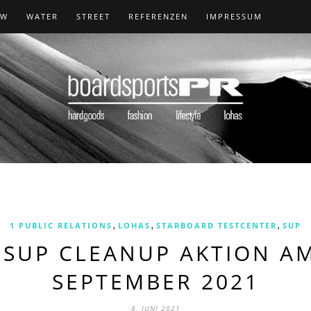
OW
WATER
STREET
REFERENZEN
IMPRESSUM
,
,
,
1 PUBLIC RELATIONS
LOHAS
STARBOARD TESTCENTER
SUP
SUP CLEANUP AKTION AM 1
EPTEMBER 2021
8. JUNI 2021