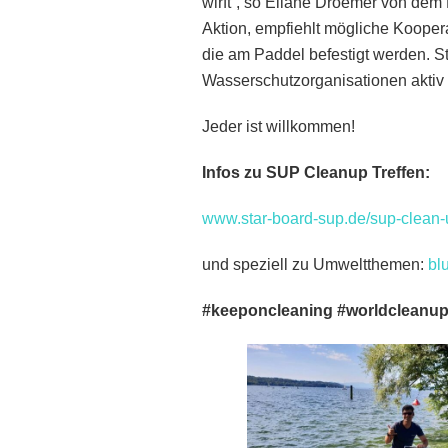
wirft“, so Eliane Droemer von dem
Aktion, empfiehlt mögliche Koopera
die am Paddel befestigt werden. St
Wasserschutzorganisationen aktiv
Jeder ist willkommen!
Infos zu SUP Cleanup Treffen:
www.star-board-sup.de/sup-clean-
und speziell zu Umweltthemen:
bl
#keeponcleaning #worldcleanu