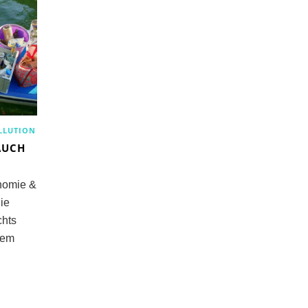
LLUTION
AUCH
onomie &
ie
chts
tem